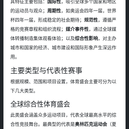
其特征主要包括：
国际性
，吸引全球多个国家和地区
的运动员与观众；
周期性
，如奥运会四年一届，世界
杯四年一届，形成稳定的社会期待；
规范性
，遵循严
格的竞赛章程和组织流程；
媒介事件性
，通过全球媒
体转播制造集体观看体验；以及
综合性影响
，对主办
城市和国家的经济、城市建设和国际形象产生深远作
用。
主要类型与代表性赛事
根据规模、范围和项目设置，体育盛会主要可分为以
下几大类型。
全球综合性体育盛会
此类盛会涵盖众多运动项目，代表全球最高水平的综
合性竞技舞台。最典型的代表是
奥林匹克运动会
（夏