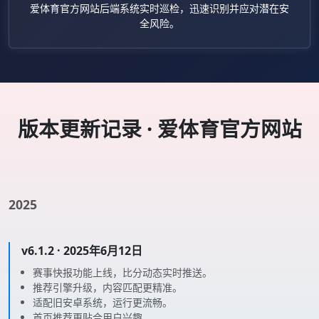
爱体育官方网站后端系统实时巡检，迅速识别并应对潜在安
全风险。
版本更新记录 · 爱体育官方网站
2025
v6.1.2 · 2025年6月12日
赛事快报功能上线，比分动态实时推送。
推荐引擎升级，内容匹配更精准。
适配旧安卓系统，运行更流畅。
首页推荐更贴合用户兴趣。