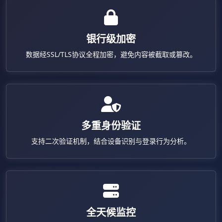
银行级加密
数据经SSL/TLS协议全程加密，避免内容被截取或篡改。
多重身份验证
支持二次验证机制，结合设备识别与登录行为分析。
全天候监控