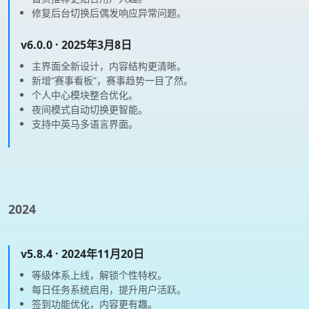
修复后台切换后偶发响应异常问题。
v6.0.0 · 2025年3月8日
主界面全新设计，内容结构更清晰。
新增“赛事看板”，赛事趋势一目了然。
个人中心模块整合优化。
夜间模式自动切换更智能。
支持中英马多语言界面。
2024
v5.8.4 · 2024年11月20日
等级体系上线，解锁个性特权。
每日任务系统启用，提升用户活跃。
签到功能优化，内容更有趣。