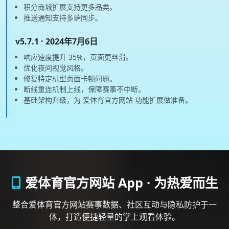
积分商城扩展支持更多品类。
推送通知支持多端同步。
v5.7.1 · 2024年7月6日
响应速度提升 35%，页面更丝滑。
优化夜间视觉风格。
修复特定机型页面卡顿问题。
断线重连机制上线，保障赛事不中断。
基础架构升级，为 爱体育官方网站 功能扩展做准备。
爱体育官方网站 App · 为热爱而生
整合爱体育官方网站赛事数据、社区互动与隐私防护于一
体，打造便捷轻量的掌上观看体验。