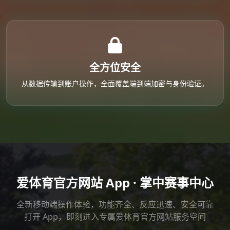
全方位安全
从数据传输到账户操作，全面覆盖端到端加密与身份验证。
爱体育官方网站 App · 掌中赛事中心
全新移动端操作体验，功能齐全、反应迅速、安全可靠
打开 App，即刻进入专属爱体育官方网站服务空间