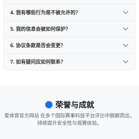
4. 我有哪些行为是不被允许的？
5. 我的信息会被如何保护？
6. 协议条款是否会变更？
7. 如有疑问应如何联系？
荣誉与成就
爱体育官方网站 在多个国际赛事科技平台评比中脱颖而出，
持续提升安全性与观赛体验。