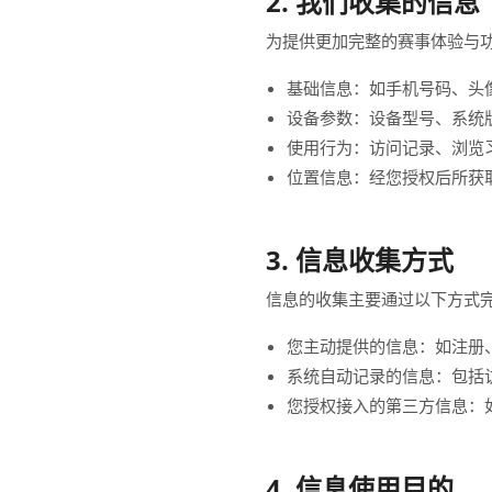
2. 我们收集的信息
为提供更加完整的赛事体验与
基础信息：如手机号码、头
设备参数：设备型号、系统版
使用行为：访问记录、浏览
位置信息：经您授权后所获
3. 信息收集方式
信息的收集主要通过以下方式
您主动提供的信息：如注册
系统自动记录的信息：包括
您授权接入的第三方信息：
4. 信息使用目的