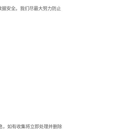
数据安全。我们尽最大努力防止
息，如有收集将立即处理并删除