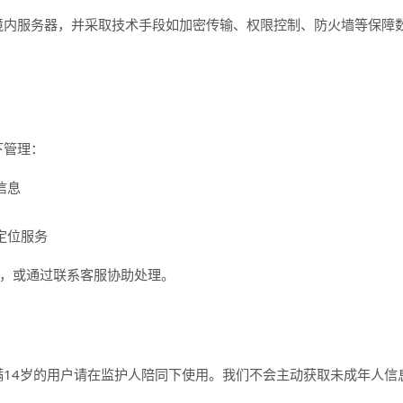
境内服务器，并采取技术手段如加密传输、权限控制、防火墙等保障
下管理：
信息
定位服务
成，或通过联系客服协助处理。
满14岁的用户请在监护人陪同下使用。我们不会主动获取未成年人信