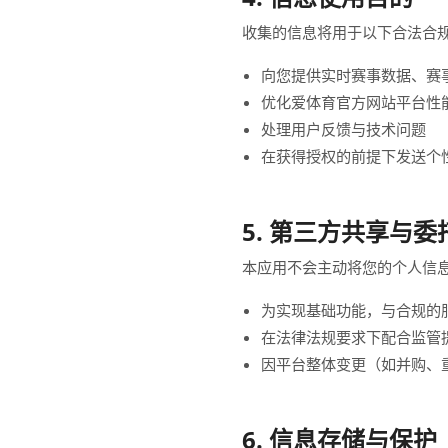
收集的信息将用于以下合法合
向您提供实时赛事数据、赛
优化爱体育官方网站平台性
处理用户反馈与技术问题
在获得授权的前提下发送个
5. 第三方共享与委
本应用不会主动将您的个人信
为实现基础功能，与合规的
在法律法规要求下配合监管
因平台整体变更（如并购、
6. 信息存储与保护