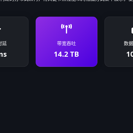
时延
带宽吞吐
数
ms
14.2 TB
1