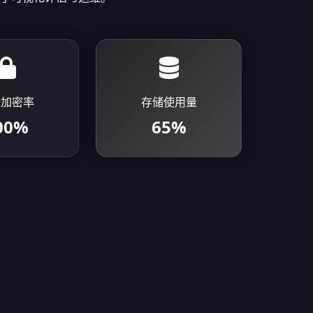
据加密率
存储使用量
00%
65%